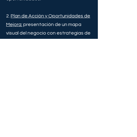
Plan de Acción y Oportunidades de
Mejora:
presentación de un mapa
visual del negocio con estrategias de
optimización y propuestas de
herramientas de IA.
Implementación y Capacitación:
puesta en marcha de las
herramientas recomendadas, con
acompañamiento y guía práctica
para garantizar su uso autónomo.