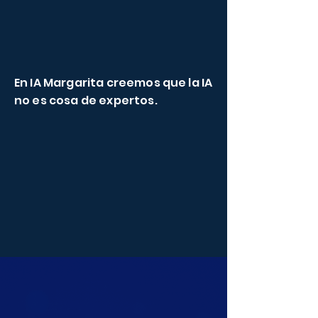
herramienta al alcance de tu mano
que, bien usada, puede multiplicar tu
tiempo, tus ideas y tu impacto.
En IA Margarita creemos que la IA
no es cosa de expertos.
Es como una agenda, una calculadora,
un procesador de texto: herramientas
que alguna vez fueron nuevas, y hoy
son parte de tu día a día.
Nuestros Cursos