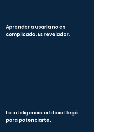
Aprender a usarla no es
complicado. Es revelador.
Porque cuando dominás la herramienta,
lo que emerge es lo mejor de vos: tu
criterio, tu creatividad, tu capacidad de
conectar.
La inteligencia artificial llegó
para potenciarte.
Es tu nueva aliada estratégica: una