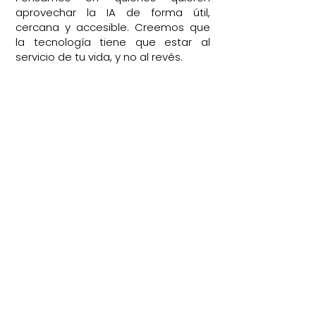
aprovechar la IA de forma útil,
cercana y accesible. Creemos que
la tecnología tiene que estar al
servicio de tu vida, y no al revés.
¿Para quién está
pensado?
Tecnología para crecer
Nuestros cursos están pensados para
personas curiosas, prácticas, que
quieren aprovechar la IA para crecer